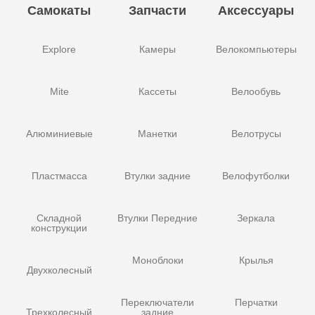
Самокаты
Запчасти
Аксессуары
Explore
Камеры
Велокомпьютеры
Mite
Кассеты
Велообувь
Алюминиевые
Манетки
Велотрусы
Пластмасса
Втулки задние
Велофутболки
Складной
Втулки Передние
Зеркала
конструкции
Моноблоки
Крылья
Двухколесный
Переключатели
Перчатки
Трехколесный
задние