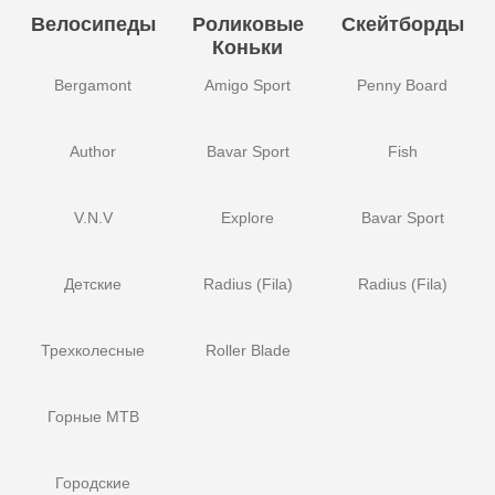
Велосипеды
Роликовые
Скейтборды
Коньки
Bergamont
Amigo Sport
Penny Board
Author
Bavar Sport
Fish
V.N.V
Explore
Bavar Sport
Детские
Radius (Fila)
Radius (Fila)
Трехколесные
Roller Blade
Горные MTB
Городские