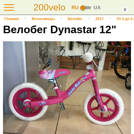
200velo
RU
UA
0
Главная
Велосипеды
Велобег
2017
От 2 до 4
Велобег Dynastar 12"