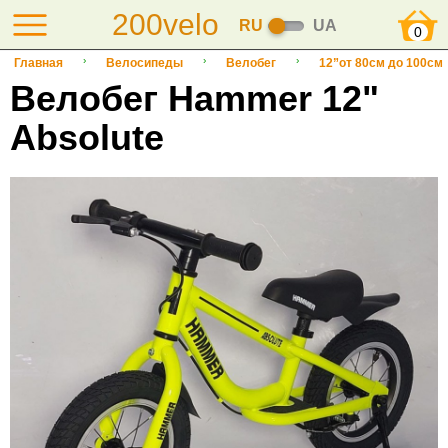
200velo
RU
UA
0
Главная
Велосипеды
Велобег
12”от 80см до 100см
Велобег Hammer 12"
Absolute