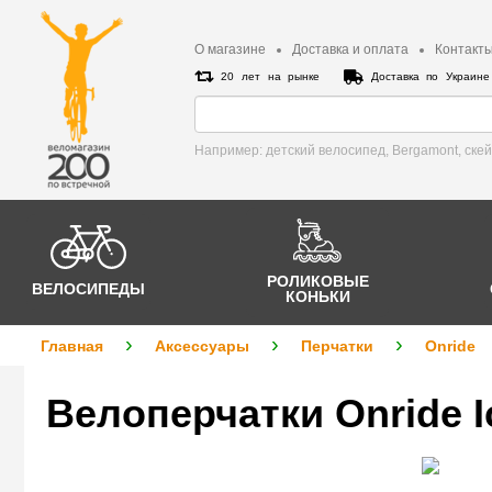
О магазине
Доставка и оплата
Контакт
20 лет на рынке
Доставка по Украин
Например: детский велосипед, Bergamont, cке
РОЛИКОВЫЕ
ВЕЛОСИПЕДЫ
КОНЬКИ
Главная
Аксессуары
Перчатки
Onride
Велоперчатки Onride I