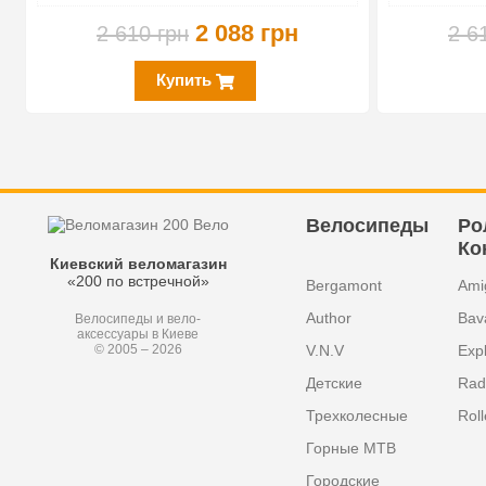
2 088 грн
2 610 грн
2 6
Купить
Велосипеды
Ро
Ко
Киевский веломагазин
«200 по встречной»
Bergamont
Ami
Author
Bav
Велосипеды и вело-
аксессуары в Киеве
V.N.V
Exp
© 2005 – 2026
Детские
Radi
Трехколесные
Roll
Горные MTB
Городские