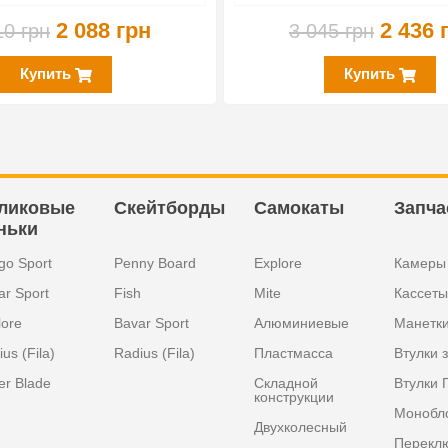
2 088 грн
2 436 
10 грн
3 045 грн
Купить
Купить
ликовые
Скейтборды
Самокаты
Запча
ньки
go Sport
Penny Board
Explore
Камеры
ar Sport
Fish
Mite
Кассеты
lore
Bavar Sport
Алюминиевые
Манетк
us (Fila)
Radius (Fila)
Пластмасса
Втулки 
er Blade
Складной
Втулки 
конструкции
Монобл
Двухколесный
Перекл