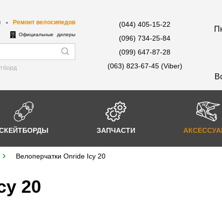
ы
Ремонт велосипедов
(044) 405-15-22
Пн
е
Официальные дилеры
(096) 734-25-84
(099) 647-87-28
(063) 823-67-45 (Viber)
йтборд
В
СКЕЙТБОРДЫ
ЗАПЧАСТИ
АКСЕССУ
Велоперчатки Onride Icy 20
cy 20