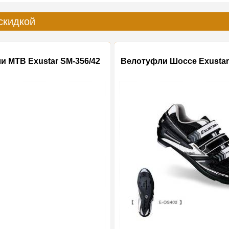
скидкой
и MTB Exustar SM-356/42
Велотуфли Шоссе Exustar
-20%