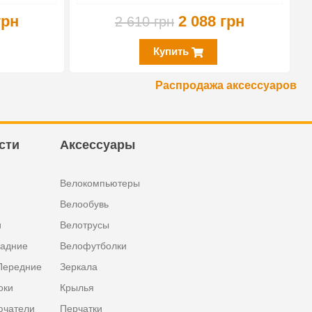
грн
2 088 грн
2 610 грн
Купить
Распродажа аксессуаров
сти
Аксессуары
Велокомпьютеры
Велообувь
и
Велотрусы
задние
Велофутболки
Передние
Зеркала
оки
Крылья
ючатели
Перчатки