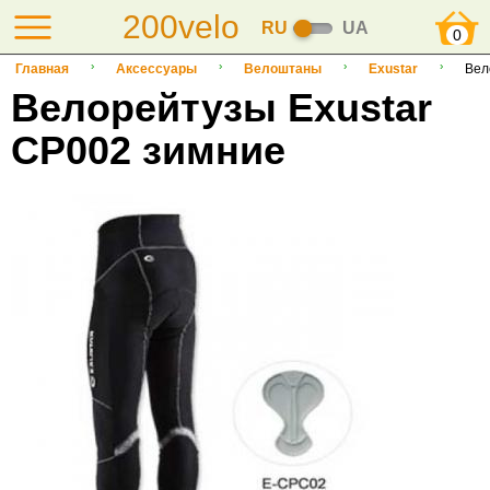
200velo
RU
UA
0
Главная
Аксессуары
Велоштаны
Exustar
Вел
Велорейтузы Exustar
CP002 зимние