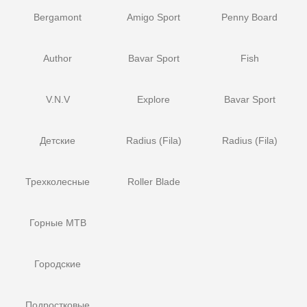
Bergamont
Amigo Sport
Penny Board
Author
Bavar Sport
Fish
V.N.V
Explore
Bavar Sport
Детские
Radius (Fila)
Radius (Fila)
Трехколесные
Roller Blade
Горные MTB
Городские
Подростковые