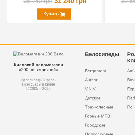
31 240 грн
36 740 грн
32 5
Купить
Велосипеды
Ро
Ко
Киевский веломагазин
«200 по встречной»
Bergamont
Ami
Author
Bav
Велосипеды и вело-
аксессуары в Киеве
V.N.V
Exp
© 2005 – 2026
Детские
Radi
Трехколесные
Roll
Горные MTB
Городские
Подростковые