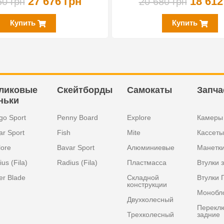
27 676 грн
18 612
60 грн
20 680 грн
Купить
Купить
ликовые
Скейтборды
Самокаты
Запча
ньки
go Sport
Penny Board
Explore
Камеры
ar Sport
Fish
Mite
Кассеты
lore
Bavar Sport
Алюминиевые
Манетк
us (Fila)
Radius (Fila)
Пластмасса
Втулки 
er Blade
Складной
Втулки 
конструкции
Монобл
Двухколесный
Перекл
Трехколесный
задние