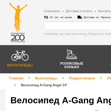
О магазине
Доставка и оплата
Контакт
20 лет на рынке
Доставка по Украин
Например: детский велосипед, Bergamont, cке
РОЛИКОВЫЕ
ВЕЛОСИПЕДЫ
КОНЬКИ
Главная
Велосипеды
Подростковые
24
Велосипед A-Gang Angel 24"
Велосипед A-Gang Ang