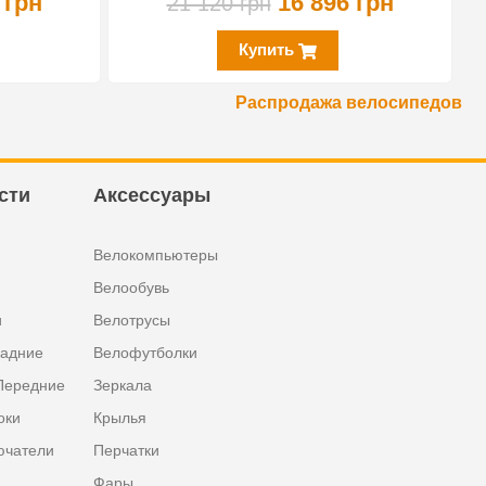
 грн
16 896 грн
21 120 грн
Купить
Распродажа велосипедов
сти
Аксессуары
Велокомпьютеры
Велообувь
и
Велотрусы
задние
Велофутболки
Передние
Зеркала
оки
Крылья
ючатели
Перчатки
Фары