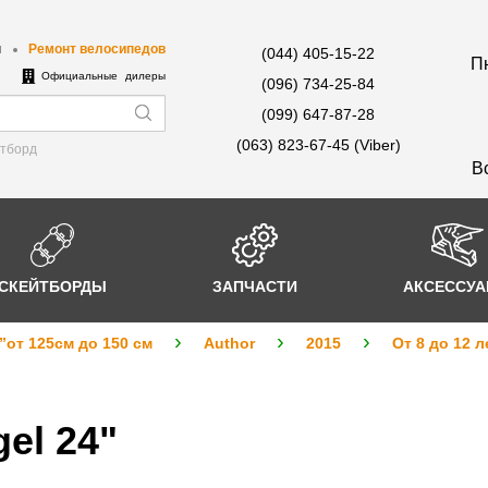
ы
Ремонт велосипедов
(044) 405-15-22
Пн
е
Официальные дилеры
(096) 734-25-84
(099) 647-87-28
(063) 823-67-45 (Viber)
йтборд
В
СКЕЙТБОРДЫ
ЗАПЧАСТИ
АКСЕССУ
”от 125см до 150 см
Author
2015
От 8 до 12 л
el 24"