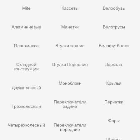
Mite
Кассеты
Велообувь
Алюминиевые
Манетки
Велотрусы
Пластмасса
Втулки задние
Велофутболки
Складной
Втулки Передние
Зеркала
конструкции
Моноблоки
Крылья
Двухколесный
Переключатели
Перчатки
Трехколесный
задние
Фары
Четырехколесный
Переключатели
передние
Шлемы