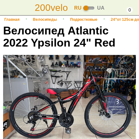
200velo
RU
UA
0
Главная
Велосипеды
Подростковые
24”от 125см до
Велосипед Atlantic
2022 Ypsilon 24" Red