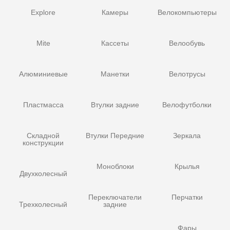
Explore
Камеры
Велокомпьютеры
Mite
Кассеты
Велообувь
Алюминиевые
Манетки
Велотрусы
Пластмасса
Втулки задние
Велофутболки
Складной
Втулки Передние
Зеркала
конструкции
Моноблоки
Крылья
Двухколесный
Переключатели
Перчатки
Трехколесный
задние
Фары