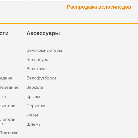
Распродажа велосипедов
сти
Аксессуары
Велокомпьютеры
Велообувь
и
Велотрусы
задние
Велофутболки
Передние
Зеркала
оки
Крылья
ючатели
Перчатки
Фары
ючатели
ие
Шлемы
Топталки