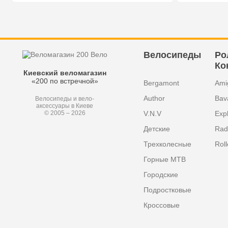
Велосипеды
Ро
Ко
Киевский веломагазин
«200 по встречной»
Bergamont
Ami
Author
Bav
Велосипеды и вело-
аксессуары в Киеве
V.N.V
Exp
© 2005 – 2026
Детские
Radi
Трехколесные
Roll
Горные MTB
Городские
Подростковые
Кроссовые