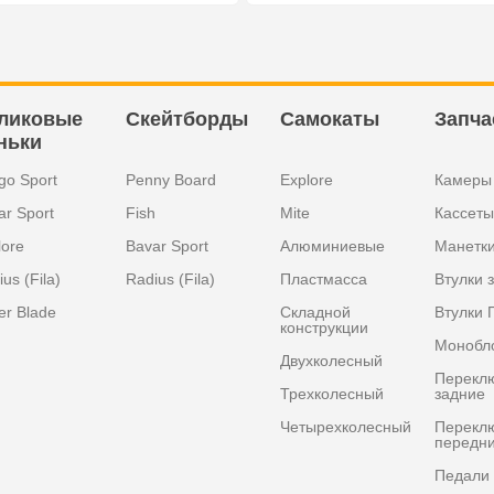
ликовые
Скейтборды
Самокаты
Запча
ньки
go Sport
Penny Board
Explore
Камеры
ar Sport
Fish
Mite
Кассеты
lore
Bavar Sport
Алюминиевые
Манетк
us (Fila)
Radius (Fila)
Пластмасса
Втулки 
er Blade
Складной
Втулки 
конструкции
Монобл
Двухколесный
Перекл
Трехколесный
задние
Четырехколесный
Перекл
передн
Педали 