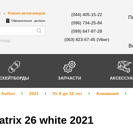
ы
Ремонт велосипедов
(044) 405-15-22
Пн
е
Официальные дилеры
(096) 734-25-84
(099) 647-87-28
(063) 823-67-45 (Viber)
йтборд
В
СКЕЙТБОРДЫ
ЗАПЧАСТИ
АКСЕССУ
Author
2021
От 8 до 12 лет
Алюминий
trix 26 white 2021