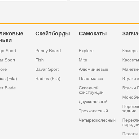
ликовые
Скейтборды
Самокаты
Запча
ньки
go Sport
Penny Board
Explore
Камеры
ar Sport
Fish
Mite
Кассеты
lore
Bavar Sport
Алюминиевые
Манетк
us (Fila)
Radius (Fila)
Пластмасса
Втулки 
er Blade
Складной
Втулки 
конструкции
Монобл
Двухколесный
Перекл
Трехколесный
задние
Четырехколесный
Перекл
передн
Педали 