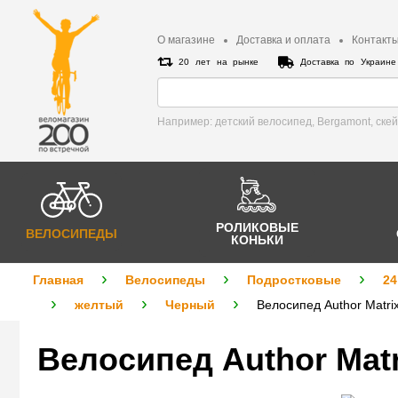
О магазине
Доставка и оплата
Контакт
20 лет на рынке
Доставка по Украин
Например: детский велосипед, Bergamont, cке
РОЛИКОВЫЕ
ВЕЛОСИПЕДЫ
КОНЬКИ
Главная
Велосипеды
Подростковые
24
желтый
Черный
Велосипед Author Matrix
Велосипед Author Matr