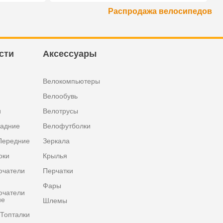
Распродажа велосипедов
сти
Аксессуары
Велокомпьютеры
Велообувь
и
Велотрусы
задние
Велофутболки
Передние
Зеркала
оки
Крылья
ючатели
Перчатки
Фары
ючатели
ие
Шлемы
Топталки