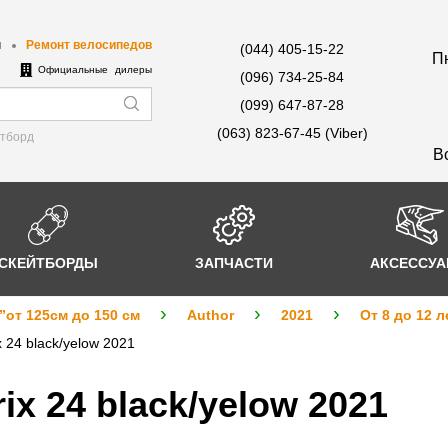
ы
Ремонт велосипедов
(044) 405-15-22
Пн
е
Официальные дилеры
(096) 734-25-84
(099) 647-87-28
(063) 823-67-45 (Viber)
йтборд
В
СКЕЙТБОРДЫ
ЗАПЧАСТИ
АКСЕССУ
”от 125см до 150 см
Author
2021
От 8 до 12 л
 24 black/yelow 2021
ix 24 black/yelow 2021