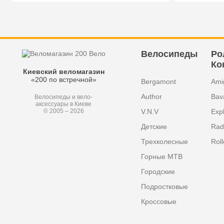
Велосипеды
Ро
Ко
Киевский веломагазин
«200 по встречной»
Bergamont
Ami
Author
Bav
Велосипеды и вело-
аксессуары в Киеве
V.N.V
Exp
© 2005 – 2026
Детские
Radi
Трехколесные
Roll
Горные MTB
Городские
Подростковые
Кроссовые