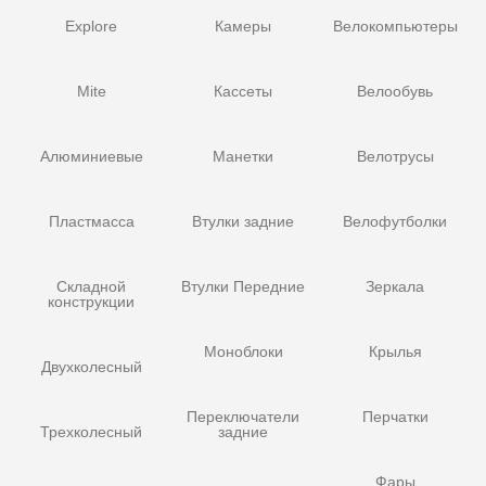
Explore
Камеры
Велокомпьютеры
Mite
Кассеты
Велообувь
Алюминиевые
Манетки
Велотрусы
Пластмасса
Втулки задние
Велофутболки
Складной
Втулки Передние
Зеркала
конструкции
Моноблоки
Крылья
Двухколесный
Переключатели
Перчатки
Трехколесный
задние
Фары