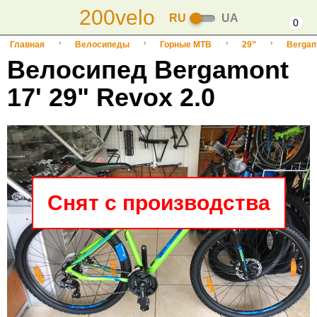
200velo
RU
UA
0
Главная
Велосипеды
Горные MTB
29”
Bergam
Велосипед Bergamont
17' 29" Revox 2.0
Снят с производства