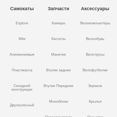
Самокаты
Запчасти
Аксессуары
Explore
Камеры
Велокомпьютеры
Mite
Кассеты
Велообувь
Алюминиевые
Манетки
Велотрусы
Пластмасса
Втулки задние
Велофутболки
Складной
Втулки Передние
Зеркала
конструкции
Моноблоки
Крылья
Двухколесный
Переключатели
Перчатки