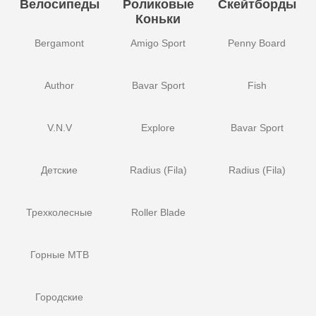
Велосипеды
Роликовые
Скейтборды
Коньки
Bergamont
Amigo Sport
Penny Board
Author
Bavar Sport
Fish
V.N.V
Explore
Bavar Sport
Детские
Radius (Fila)
Radius (Fila)
Трехколесные
Roller Blade
Горные MTB
Городские