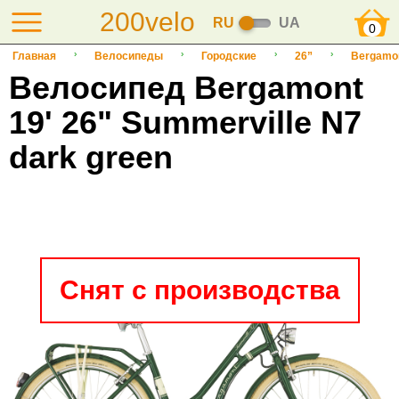
200velo
RU
UA
0
Главная
Велосипеды
Городские
26”
Bergamo
Велосипед Bergamont
19' 26" Summerville N7
dark green
Снят с производства