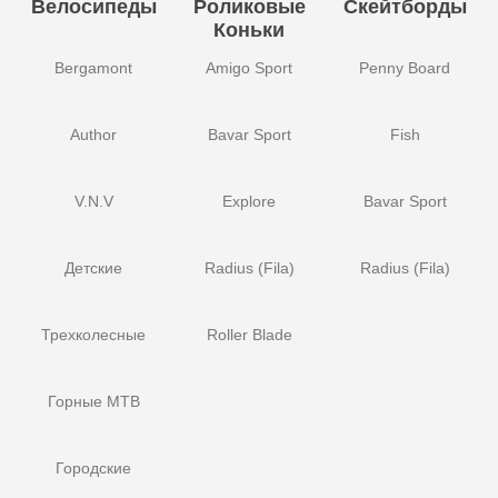
Велосипеды
Роликовые
Скейтборды
Коньки
Bergamont
Amigo Sport
Penny Board
Author
Bavar Sport
Fish
V.N.V
Explore
Bavar Sport
Детские
Radius (Fila)
Radius (Fila)
Трехколесные
Roller Blade
Горные MTB
Городские