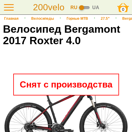
200velo
RU
UA
0
Главная
Велосипеды
Горные MTB
27.5”
Berg
Велосипед Bergamont
2017 Roxter 4.0
Снят с производства