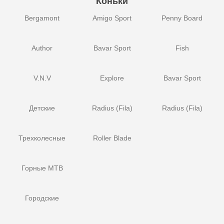
Коньки
Bergamont
Amigo Sport
Penny Board
Author
Bavar Sport
Fish
V.N.V
Explore
Bavar Sport
Детские
Radius (Fila)
Radius (Fila)
Трехколесные
Roller Blade
Горные MTB
Городские