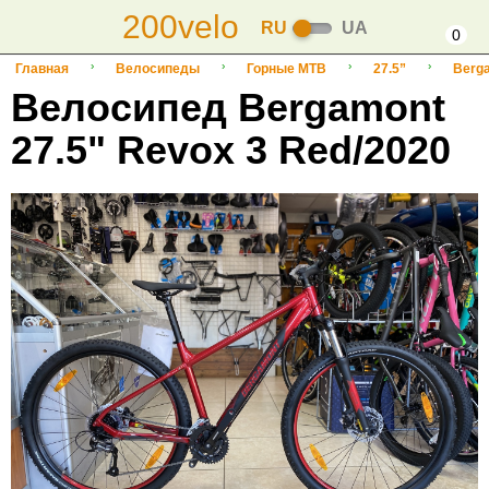
200velo
RU
UA
0
Главная
Велосипеды
Горные MTB
27.5”
Berg
Велосипед Bergamont
27.5" Revox 3 Red/2020