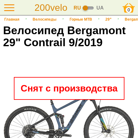
200velo
RU
UA
0
Главная
Велосипеды
Горные MTB
29”
Bergam
Велосипед Bergamont
29" Contrail 9/2019
Снят с производства