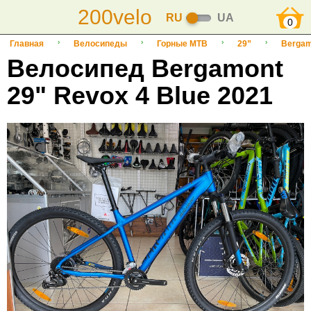
200velo
RU
UA
0
Главная
Велосипеды
Горные MTB
29”
Bergam
Велосипед Bergamont
29" Revox 4 Blue 2021