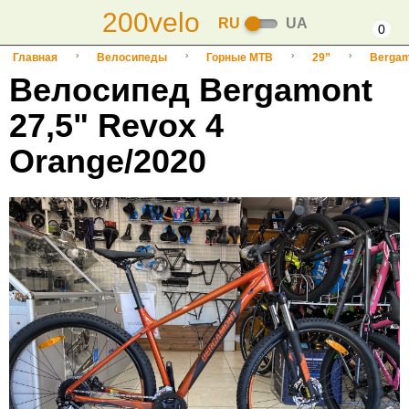
200velo
RU
UA
0
Главная
Велосипеды
Горные MTB
29”
Bergam
Велосипед Bergamont
27,5" Revox 4
Orange/2020