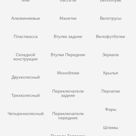
Алюминиевые
Манетки
Велотрусы
Пластмасса
Втулки задние
Велофутболки
Складной
Втулки Передние
Зеркала
конструкции
Моноблоки
Крылья
Двухколесный
Переключатели
Перчатки
Трехколесный
задние
Фары
Четырехколесный
Переключатели
передние
Шлемы
Педали Топталки