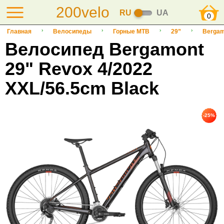
200velo
RU
UA
0
Главная
Велосипеды
Горные MTB
29”
Bergam
Велосипед Bergamont
29" Revox 4/2022
XXL/56.5cm Black
-25%