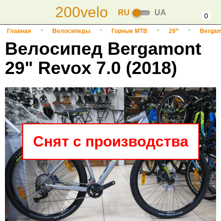
200velo
RU
UA
0
Главная
Велосипеды
Горные MTB
29”
Bergam
Велосипед Bergamont
29" Revox 7.0 (2018)
Снят с производства