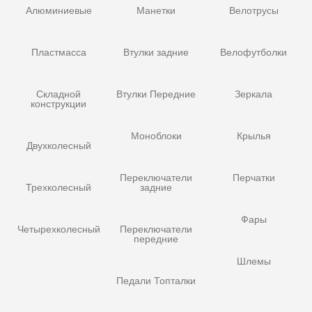
Алюминиевые
Манетки
Велотрусы
Пластмасса
Втулки задние
Велофутболки
Складной
Втулки Передние
Зеркала
конструкции
Моноблоки
Крылья
Двухколесный
Переключатели
Перчатки
Трехколесный
задние
Фары
Четырехколесный
Переключатели
передние
Шлемы
Педали Топталки