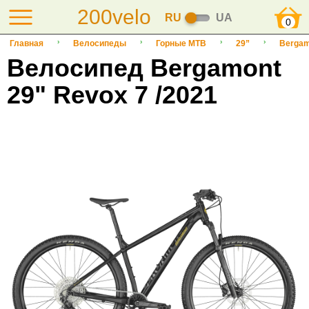
200velo
RU
UA
0
Главная
Велосипеды
Горные MTB
29”
Bergam
Велосипед Bergamont
29" Revox 7 /2021