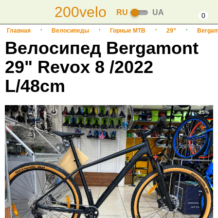
200velo
RU
UA
0
Главная
Велосипеды
Горные MTB
29”
Bergam
Велосипед Bergamont
29" Revox 8 /2022
L/48cm
-25%