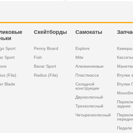
ликовые
Скейтборды
Самокаты
Запча
ньки
go Sport
Penny Board
Explore
Камеры
ar Sport
Fish
Mite
Кассеты
lore
Bavar Sport
Алюминиевые
Манетк
us (Fila)
Radius (Fila)
Пластмасса
Втулки 
er Blade
Складной
Втулки 
конструкции
Монобл
Двухколесный
Перекл
Трехколесный
задние
Четырехколесный
Перекл
передн
Педали 