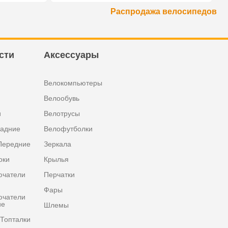
Распродажа велосипедов
сти
Аксессуары
Велокомпьютеры
Велообувь
и
Велотрусы
задние
Велофутболки
Передние
Зеркала
оки
Крылья
ючатели
Перчатки
Фары
ючатели
ие
Шлемы
Топталки