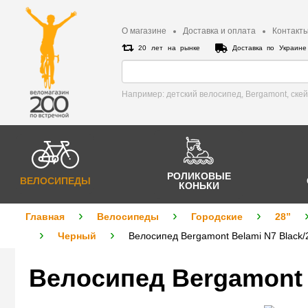
О магазине
Доставка и оплата
Контакт
20 лет на рынке
Доставка по Украин
Например: детский велосипед, Bergamont, cке
РОЛИКОВЫЕ
ВЕЛОСИПЕДЫ
КОНЬКИ
Главная
Велосипеды
Городские
28”
Черный
Велосипед Bergamont Belami N7 Black/
Велосипед Bergamont 