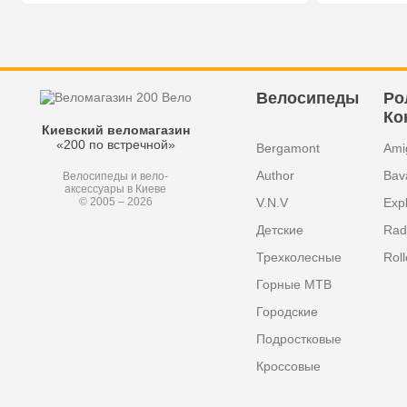
Велосипеды
Ро
Ко
Киевский веломагазин
«200 по встречной»
Bergamont
Ami
Author
Bav
Велосипеды и вело-
аксессуары в Киеве
V.N.V
Exp
© 2005 – 2026
Детские
Radi
Трехколесные
Roll
Горные MTB
Городские
Подростковые
Кроссовые