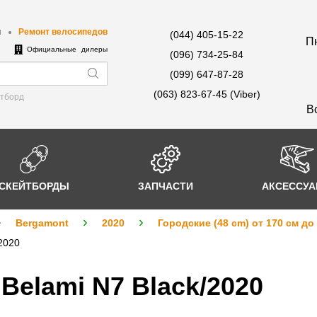
ы
Ремонт велосипедов
(044) 405-15-22
Пн
е
Официальные дилеры
(096) 734-25-84
(099) 647-87-28
(063) 823-67-45 (Viber)
йтборд
В
СКЕЙТБОРДЫ
ЗАПЧАСТИ
АКСЕССУ
Bergamont
2020
Городские (48 cm) от 170 см до
2020
Belami N7 Black/2020