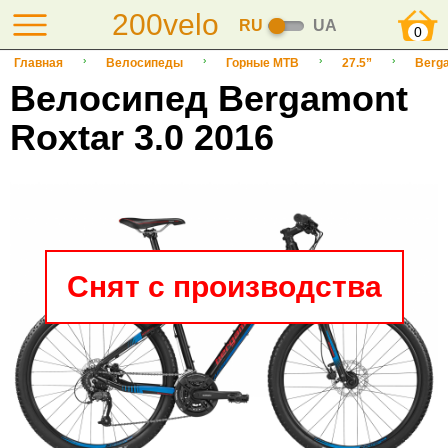
200velo
RU
UA
0
Главная
Велосипеды
Горные MTB
27.5”
Berg
Велосипед Bergamont
Roxtar 3.0 2016
Снят с производства