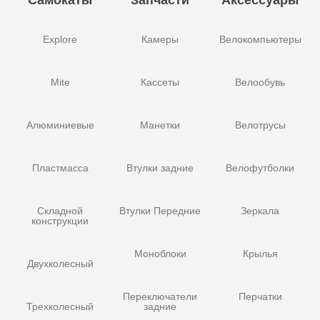
Самокаты
Запчасти
Аксессуары
Explore
Камеры
Велокомпьютеры
Mite
Кассеты
Велообувь
Алюминиевые
Манетки
Велотрусы
Пластмасса
Втулки задние
Велофутболки
Складной
Втулки Передние
Зеркала
конструкции
Моноблоки
Крылья
Двухколесный
Переключатели
Перчатки
Трехколесный
задние