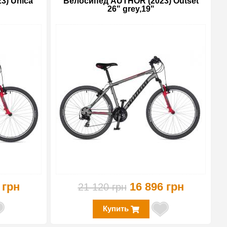
3) Unica
Велосипед AUTHOR (2023) Outset
26" grey,19"
-10%
-20%
 грн
16 896 грн
21 120 грн
Купить