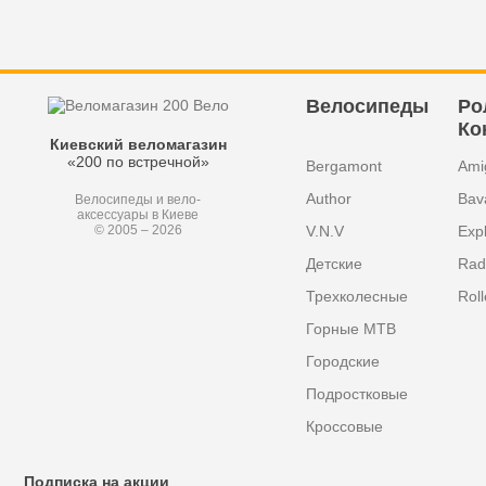
Велосипеды
Ро
Ко
Киевский веломагазин
«200 по встречной»
Bergamont
Ami
Author
Bav
Велосипеды и вело-
аксессуары в Киеве
V.N.V
Exp
© 2005 – 2026
Детские
Radi
Трехколесные
Roll
Горные MTB
Городские
Подростковые
Кроссовые
Подписка на акции