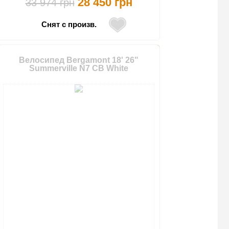
28 450 грн
33 974 грн
Снят с произв.
Велосипед Bergamont 18' 26"
Summerville N7 CB White