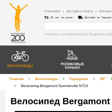
О магазине
Доставка и оплата
Контакт
20 лет на рынке
Доставка по Украин
Например: детский велосипед, Bergamont, cке
РОЛИКОВЫЕ
ВЕЛОСИПЕДЫ
КОНЬКИ
Главная
Велосипеды
Городские
28”
Велосипед Bergamont Summerville N7C4
Велосипед Bergamont 