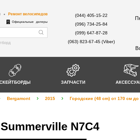
ы
Ремонт велосипедов
(044) 405-15-22
Пн
е
Официальные дилеры
(096) 734-25-84
(099) 647-87-28
(063) 823-67-45 (Viber)
йтборд
В
СКЕЙТБОРДЫ
ЗАПЧАСТИ
АКСЕССУ
Bergamont
2015
Городские (48 cm) от 170 см до
Summerville N7C4