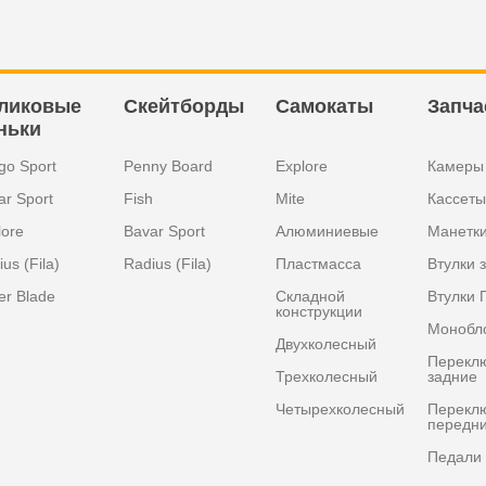
ликовые
Скейтборды
Самокаты
Запча
ньки
go Sport
Penny Board
Explore
Камеры
ar Sport
Fish
Mite
Кассеты
lore
Bavar Sport
Алюминиевые
Манетк
us (Fila)
Radius (Fila)
Пластмасса
Втулки 
er Blade
Складной
Втулки 
конструкции
Монобл
Двухколесный
Перекл
Трехколесный
задние
Четырехколесный
Перекл
передн
Педали 