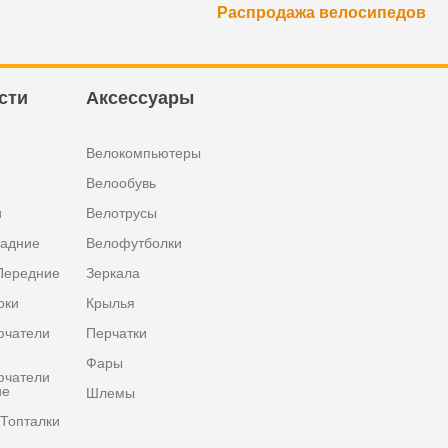
Распродажа велосипедов
сти
Аксессуары
Велокомпьютеры
Велообувь
и
Велотрусы
задние
Велофутболки
Передние
Зеркала
оки
Крылья
ючатели
Перчатки
Фары
ючатели
ие
Шлемы
Топталки