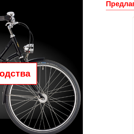
Предлаг
водства