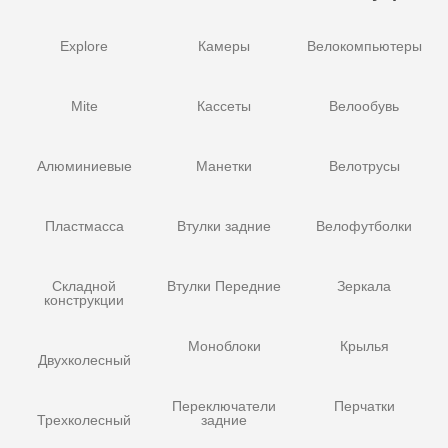
Explore
Камеры
Велокомпьютеры
Mite
Кассеты
Велообувь
Алюминиевые
Манетки
Велотрусы
Пластмасса
Втулки задние
Велофутболки
Складной
Втулки Передние
Зеркала
конструкции
Моноблоки
Крылья
Двухколесный
Переключатели
Перчатки
Трехколесный
задние