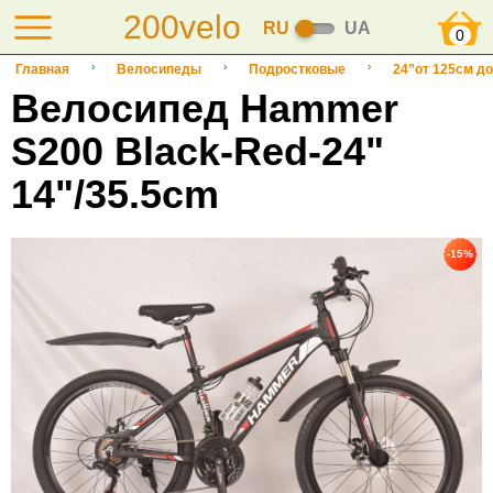
200velo
RU
UA
0
Главная
Велосипеды
Подростковые
24”от 125см до
Велосипед Hammer
S200 Black-Red-24"
14"/35.5cm
-15%