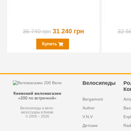
31 240 грн
36 740 грн
32 5
Купить
Велосипеды
Ро
Ко
Киевский веломагазин
«200 по встречной»
Bergamont
Ami
Author
Bav
Велосипеды и вело-
аксессуары в Киеве
V.N.V
Exp
© 2005 – 2026
Детские
Radi