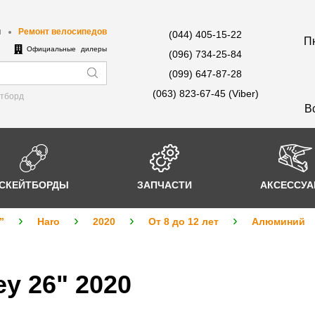
ы
Ремонт велосипедов
(044) 405-15-22
Пн
е
Официальные дилеры
(096) 734-25-84
(099) 647-87-28
(063) 823-67-45 (Viber)
йтборд
В
СКЕЙТБОРДЫ
ЗАПЧАСТИ
АКСЕССУ
”
Haro
2020
От 8 до 12 лет
Алюминий
y 26" 2020