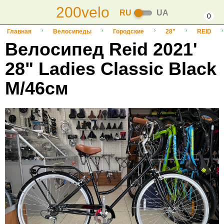
200velo
RU
UA
0
Главная
Велосипеды
Городские
28”
REID
Велосипед Reid 2021'
28" Ladies Classic Black
M/46см