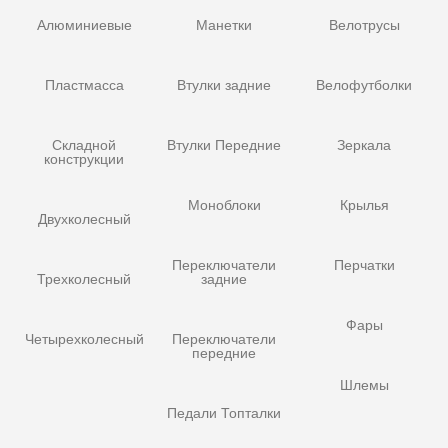
Алюминиевые
Манетки
Велотрусы
Пластмасса
Втулки задние
Велофутболки
Складной
Втулки Передние
Зеркала
конструкции
Моноблоки
Крылья
Двухколесный
Переключатели
Перчатки
Трехколесный
задние
Фары
Четырехколесный
Переключатели
передние
Шлемы
Педали Топталки