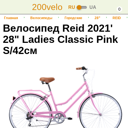
200velo
RU
UA
0
Главная
Велосипеды
Городские
28”
REID
Велосипед Reid 2021'
28" Ladies Classic Pink
S/42см
-10%