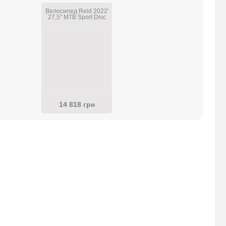
Велосипед Reid 2022'
27,5" MTB Sport Disc
WSD Purple S/14"
14 818 грн