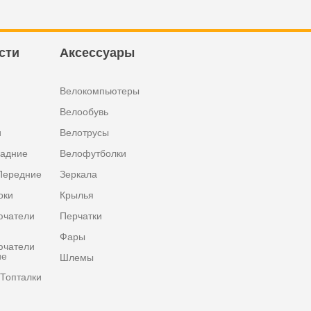
сти
Аксессуары
Велокомпьютеры
Велообувь
и
Велотрусы
задние
Велофутболки
Передние
Зеркала
оки
Крылья
ючатели
Перчатки
Фары
ючатели
ие
Шлемы
Топталки