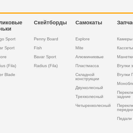
ликовые
Скейтборды
Самокаты
Запча
ньки
go Sport
Penny Board
Explore
Камеры
ar Sport
Fish
Mite
Кассеты
lore
Bavar Sport
Алюминиевые
Манетк
us (Fila)
Radius (Fila)
Пластмасса
Втулки 
er Blade
Складной
Втулки 
конструкции
Монобл
Двухколесный
Перекл
Трехколесный
задние
Четырехколесный
Перекл
передн
Педали 