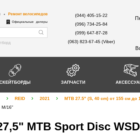
ы
Ремонт велосипедов
(044) 405-15-22
Пн
е
Официальные дилеры
(096) 734-25-84
(099) 647-87-28
(063) 823-67-45 (Viber)
йтборд
В
СКЕЙТБОРДЫ
ЗАПЧАСТИ
АКСЕССУ
REID
2021
MTB 27.5" (S, 40 cm) от 155 см до 
 M/16"
27,5" MTB Sport Disc WSD