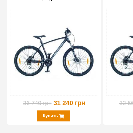
-15%
31 240 грн
36 740 грн
32 5
Купить