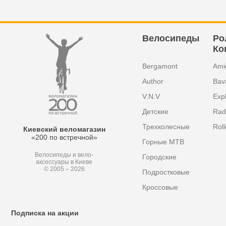
Велосипеды
Ро
Ко
Bergamont
Ami
Author
Bav
V.N.V
Exp
Детские
Radi
Трехколесные
Roll
Киевский веломагазин
«200 по встречной»
Горные MTB
Велосипеды и вело-
Городские
аксессуары в Киеве
© 2005 – 2026
Подростковые
Кроссовые
Подписка на акции