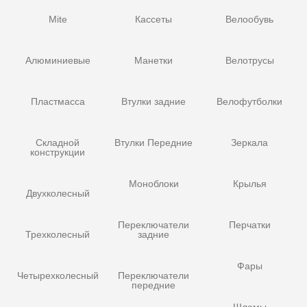
Mite
Кассеты
Велообувь
Алюминиевые
Манетки
Велотрусы
Пластмасса
Втулки задние
Велофутболки
Складной
Втулки Передние
Зеркала
конструкции
Моноблоки
Крылья
Двухколесный
Переключатели
Перчатки
Трехколесный
задние
Фары
Четырехколесный
Переключатели
передние
Шлемы