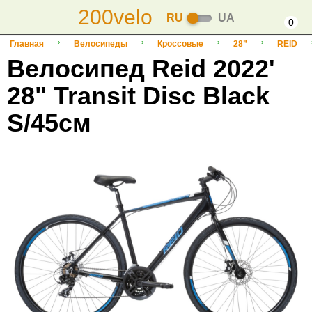
200velo
RU
UA
0
Главная
Велосипеды
Кроссовые
28”
REID
Велосипед Reid 2022'
28" Transit Disc Black
S/45см
-7%