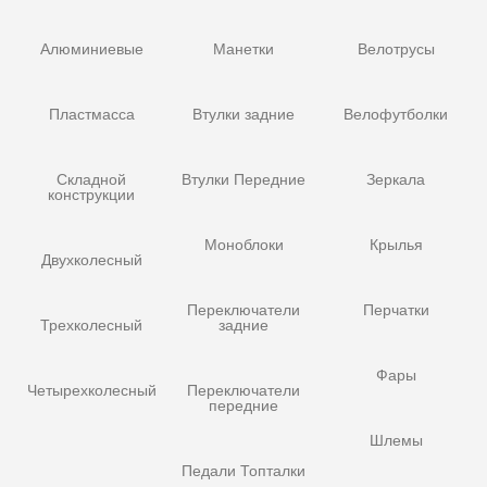
Алюминиевые
Манетки
Велотрусы
Пластмасса
Втулки задние
Велофутболки
Складной
Втулки Передние
Зеркала
конструкции
Моноблоки
Крылья
Двухколесный
Переключатели
Перчатки
Трехколесный
задние
Фары
Четырехколесный
Переключатели
передние
Шлемы
Педали Топталки