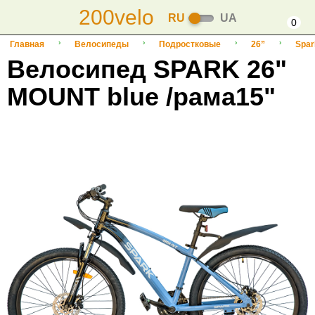
200velo
RU
UA
0
Главная
Велосипеды
Подростковые
26”
Spar
Велосипед SPARK 26"
MOUNT blue /рама15"