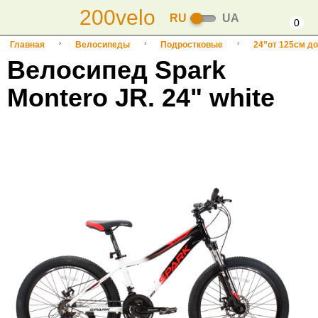
200velo
RU
UA
0
Главная
Велосипеды
Подростковые
24”от 125см до
Велосипед Spark
Montero JR. 24" white
-16%