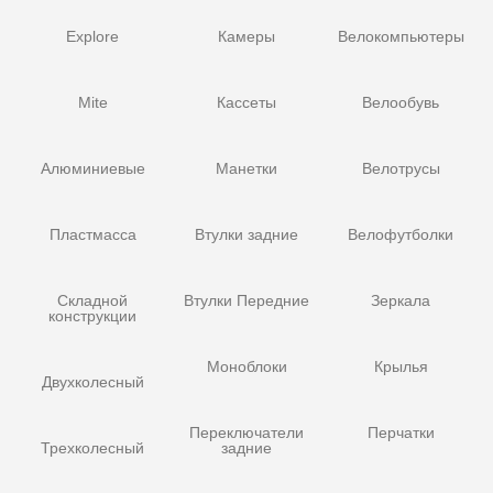
Explore
Камеры
Велокомпьютеры
Mite
Кассеты
Велообувь
Алюминиевые
Манетки
Велотрусы
Пластмасса
Втулки задние
Велофутболки
Складной
Втулки Передние
Зеркала
конструкции
Моноблоки
Крылья
Двухколесный
Переключатели
Перчатки
Трехколесный
задние