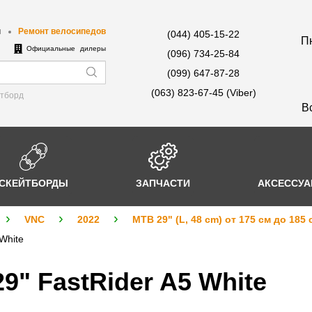
ы
Ремонт велосипедов
(044) 405-15-22
Пн
е
Официальные дилеры
(096) 734-25-84
(099) 647-87-28
(063) 823-67-45 (Viber)
йтборд
В
СКЕЙТБОРДЫ
ЗАПЧАСТИ
АКСЕССУ
VNC
2022
MTB 29" (L, 48 cm) от 175 см до 185 
White
9" FastRider A5 White