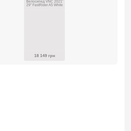
Велосипед VNC 2021'
29" FastRider A5 White
18 149 грн