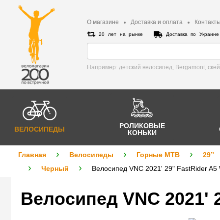
О магазине
Доставка и оплата
Контакт
20 лет на рынке
Доставка по Украин
Например: детский велосипед, Bergamont, cке
РОЛИКОВЫЕ
ВЕЛОСИПЕДЫ
КОНЬКИ
Главная
Велосипеды
Горные MTB
29”
Черный
Велосипед VNC 2021' 29" FastRider A5 
Велосипед VNC 2021' 2