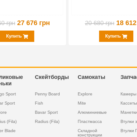
27 676 грн
18 612
60 грн
20 680 грн
Купить
Купить
ликовые
Скейтборды
Самокаты
Запча
ньки
go Sport
Penny Board
Explore
Камеры
ar Sport
Fish
Mite
Кассеты
lore
Bavar Sport
Алюминиевые
Манетк
us (Fila)
Radius (Fila)
Пластмасса
Втулки 
er Blade
Складной
Втулки 
конструкции