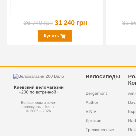
31 240 грн
36 740 грн
32 5
Купить
Велосипеды
Ро
Ко
Киевский веломагазин
«200 по встречной»
Bergamont
Ami
Author
Bav
Велосипеды и вело-
аксессуары в Киеве
V.N.V
Exp
© 2005 – 2026
Детские
Radi
Трехколесные
Roll