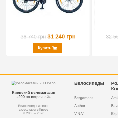
31 240 грн
36 740 грн
32 5
Купить
Велосипеды
Ро
Ко
Киевский веломагазин
«200 по встречной»
Bergamont
Ami
Author
Bav
Велосипеды и вело-
аксессуары в Киеве
V.N.V
Exp
© 2005 – 2026