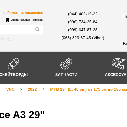
ы
Ремонт велосипедов
(044) 405-15-22
Пн
е
Официальные дилеры
(096) 734-25-84
(099) 647-87-28
(063) 823-67-45 (Viber)
йтборд
В
СКЕЙТБОРДЫ
ЗАПЧАСТИ
АКСЕССУ
VNC
2022
MTB 29" (L, 48 cm) от 175 см до 185 см
e A3 29"