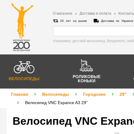
О магазине
Доставка и оплата
Контакт
20 лет на рынке
Доставка по Украин
Например: детский велосипед, Bergamont, cке
РОЛИКОВЫЕ
ВЕЛОСИПЕДЫ
КОНЬКИ
Главная
Велосипеды
Городские
29”
Велосипед VNC Expance A3 29"
Велосипед VNC Expanc