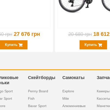
27 676 грн
18 612
60 грн
20 680 грн
Купить
Купить
ликовые
Скейтборды
Самокаты
Запча
ньки
go Sport
Penny Board
Explore
Камеры
ar Sport
Fish
Mite
Кассеты
lore
Bavar Sport
Алюминиевые
Манетк