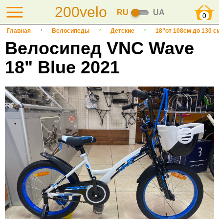
200velo
RU
UA
0
Главная
Велосипеды
Детские
18”от 108см до 130 с
Велосипед VNC Wave
18" Blue 2021