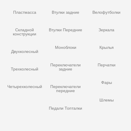
Пластмасса
Втулки задние
Велофутболки
Складной
Втулки Передние
Зеркала
конструкции
Моноблоки
Крылья
Двухколесный
Переключатели
Перчатки
Трехколесный
задние
Фары
Четырехколесный
Переключатели
передние
Шлемы
Педали Топталки