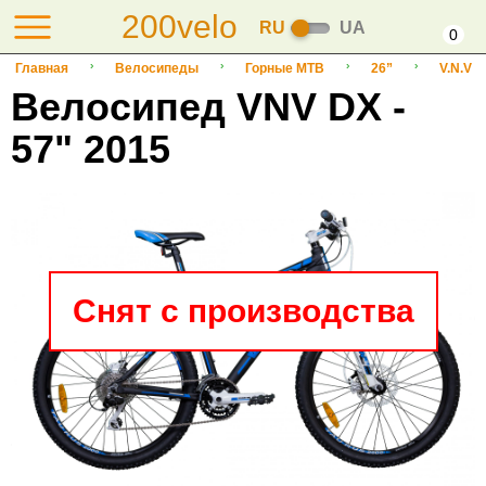
200velo
RU
UA
0
Главная
Велосипеды
Горные MTB
26”
V.N.V
Велосипед VNV DX -
57" 2015
Снят с производства