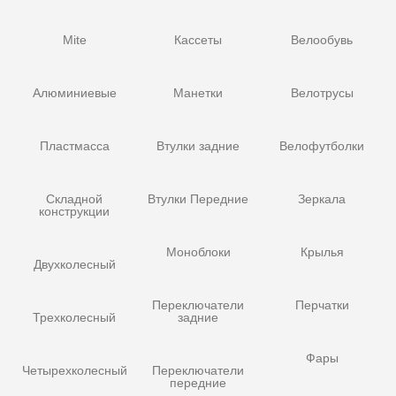
Mite
Кассеты
Велообувь
Алюминиевые
Манетки
Велотрусы
Пластмасса
Втулки задние
Велофутболки
Складной
Втулки Передние
Зеркала
конструкции
Моноблоки
Крылья
Двухколесный
Переключатели
Перчатки
Трехколесный
задние
Фары
Четырехколесный
Переключатели
передние