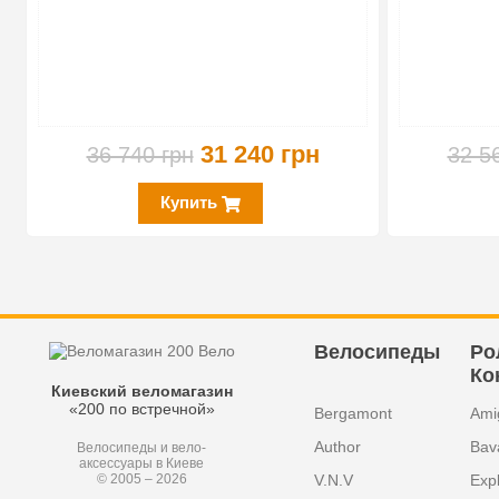
31 240 грн
36 740 грн
32 5
Купить
Велосипеды
Ро
Ко
Киевский веломагазин
«200 по встречной»
Bergamont
Ami
Author
Bav
Велосипеды и вело-
аксессуары в Киеве
V.N.V
Exp
© 2005 – 2026