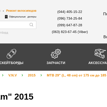
ы
Ремонт велосипедов
(044) 405-15-22
Пн
е
Официальные дилеры
(096) 734-25-84
(099) 647-87-28
(063) 823-67-45 (Viber)
йтборд
В
СКЕЙТБОРДЫ
ЗАПЧАСТИ
АКСЕССУ
V.N.V
2015
MTB 29" (L, 48 cm) от 175 см до 185
m" 2015