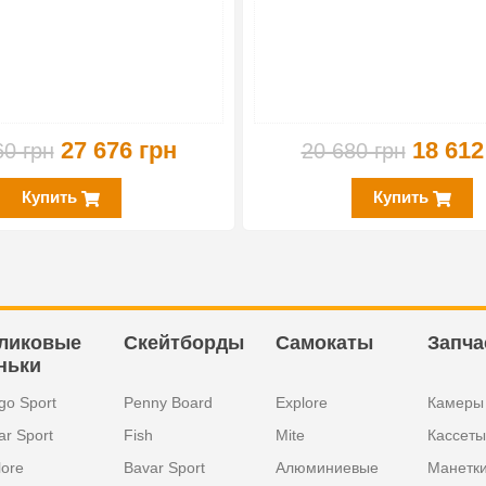
27 676 грн
18 612
60 грн
20 680 грн
Купить
Купить
ликовые
Скейтборды
Самокаты
Запча
ньки
go Sport
Penny Board
Explore
Камеры
ar Sport
Fish
Mite
Кассеты
lore
Bavar Sport
Алюминиевые
Манетк