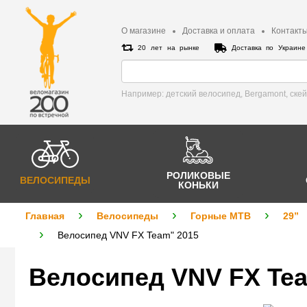
О магазине
Доставка и оплата
Контакт
20 лет на рынке
Доставка по Украин
Например: детский велосипед, Bergamont, cке
РОЛИКОВЫЕ
ВЕЛОСИПЕДЫ
КОНЬКИ
Главная
Велосипеды
Горные MTB
29”
Велосипед VNV FX Team" 2015
Велосипед VNV FX Tea