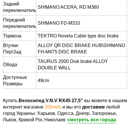
Задний
SHIMANO ACERA, RD M360
переключатель
Передний
SHIMANO FD-M310
переключатель
Тормоза
TEKTRO Novela Cable type disc brake
Втулки:
ALLOY QR DISC BRAKE HUB\SHIMANO
Пер\Зад
FH-M475 DISC BRAKE
TAURUS 2000 Disk brake ALLOY
Обода
DOUBLE WALL
Доступные
49cm
Размеры
Купить
Велосипед V.N.V RX45 27,5"
вы можете в нашем
интернет магазине
200velo
и мы его
доставим
любой
город Украины: Харьков, Одесса, Днепр, Запорожье,
Львов, Кривой Рог, Николаев
смотреть все города