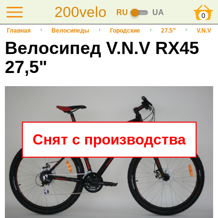
200velo
RU
UA
0
Главная
Велосипеды
Городские
27.5”
V.N.V
Велосипед V.N.V RX45
27,5"
Снят с производства