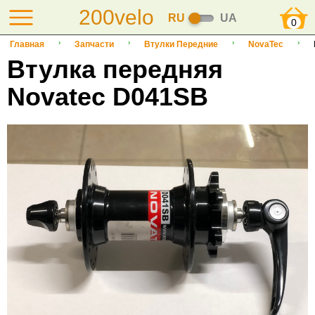
200velo
RU
UA
0
Главная
Запчасти
Втулки Передние
NovaTec
Втулка передняя
Novatec D041SB