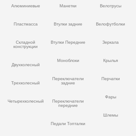
Алюминиевые
Манетки
Велотрусы
Пластмасса
Втулки задние
Велофутболки
Складной
Втулки Передние
Зеркала
конструкции
Моноблоки
Крылья
Двухколесный
Переключатели
Перчатки
Трехколесный
задние
Фары
Четырехколесный
Переключатели
передние
Шлемы
Педали Топталки