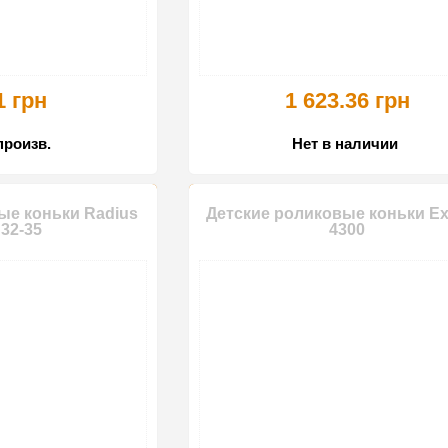
1 грн
1 623.36 грн
произв.
Нет в наличии
ые коньки Radius
Детские роликовые коньки Ex
 32-35
4300