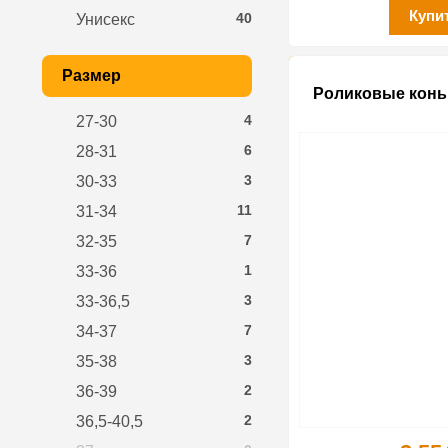
Купи
40
Унисекс
Размер
Роликовые коньк
4
27-30
6
28-31
3
30-33
11
31-34
7
32-35
1
33-36
3
33-36,5
7
34-37
3
35-38
2
36-39
2
36,5-40,5