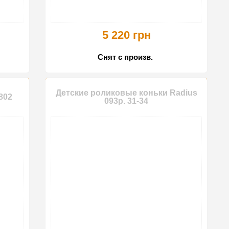
5 220 грн
Снят с произв.
Детские роликовые коньки Radius
802
093р. 31-34