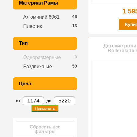
Материал Рамы
1 59
46
Алюминий 6061
Купи
13
Пластик
Тип
Детские роли
Rollerblade S
0
Одноразмерные
59
Раздвижные
Цена
от
до
Применить
Сбросить все
фильтры