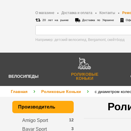
О магазине
Доставка и оплата
Контакты
Ремо
20 лет на рынке
Доставка по Украине
Офи
Например: детский велосипед, Bergamont, cкейтборд
РОЛИКОВЫЕ
ВЕЛОСИПЕДЫ
КОНЬКИ
Главная
Роликовые Коньки
с диаметром коле
Роли
Производитель
12
Amigo Sport
3
Bavar Sport