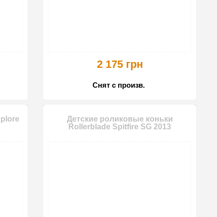
2 175 грн
Снят с произв.
plore
Детские роликовые коньки
Rollerblade Spitfire SG 2013