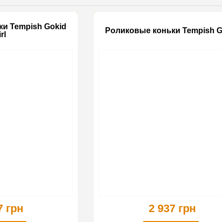
и Tempish Gokid
Pоликовые коньки Tempish G
rl
7 грн
2 937 грн