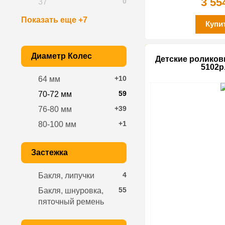
3 55
0
37
Показать еще +7
Купи
Диаметр Колес
Детские роликов
5102р.
+10
64 мм
59
70-72 мм
+39
76-80 мм
+1
80-100 мм
Застежка
4
Бакля, липучки
55
Бакля, шнуровка,
пяточный ремень