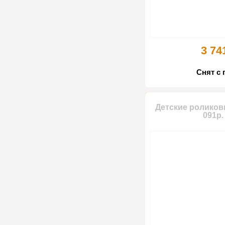
3 74
Снят с 
Детские роликов
091р.