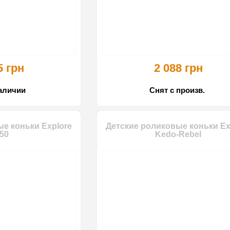
5 грн
2 088 грн
наличии
Снят с произв.
е коньки Explore
Детские роликовые коньки Ex
50
Kedo-Rebel
-10%