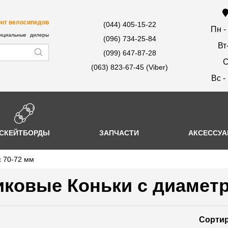
нт велосипедов
(044) 405-15-22
Пн -
циальные дилеры
(096) 734-25-84
Вт
(099) 647-87-28
С
(063) 823-67-45 (Viber)
Вс -
СКЕЙТБОРДЫ
ЗАПЧАСТИ
АКСЕССУ
с 70-72 мм
ковые Коньки с диаметр
Сортир