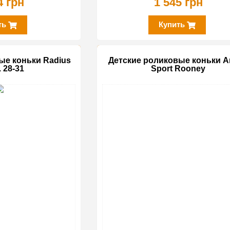
4 грн
1 545 грн
ть
Купить
ые коньки Radius
Детские роликовые коньки A
 28-31
Sport Rooney