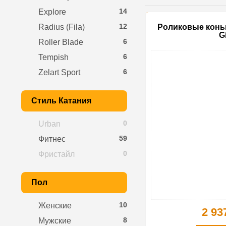
14
Explore
12
Radius (Fila)
Pоликовые коньк
Gi
6
Roller Blade
6
Tempish
6
Zelart Sport
Стиль Катания
0
Urban
59
Фитнес
0
Фристайл
Пол
10
Женские
2 93
8
Мужские