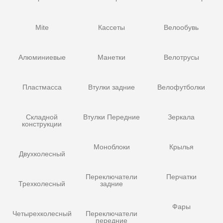
Mite
Кассеты
Велообувь
Алюминиевые
Манетки
Велотрусы
Пластмасса
Втулки задние
Велофутболки
Складной
Втулки Передние
Зеркала
конструкции
Моноблоки
Крылья
Двухколесный
Переключатели
Перчатки
Трехколесный
задние
Фары
Четырехколесный
Переключатели
передние