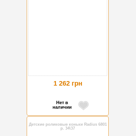
1 262 грн
Нет в
наличии
Детские роликовые коньки Radius 6801
р. 34\37