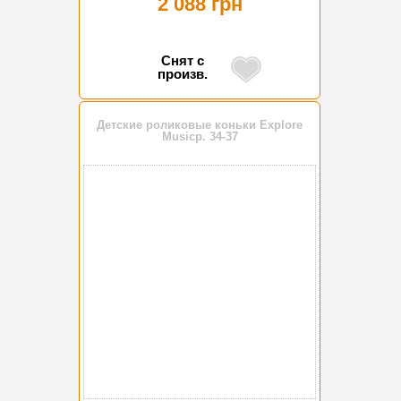
2 088 грн
Снят с
произв.
Детские роликовые коньки Explore
Musicр. 34-37