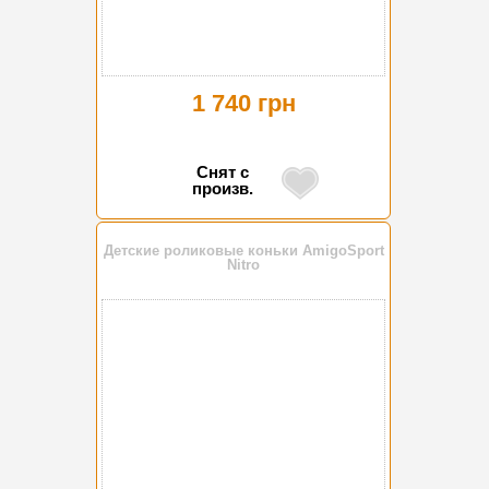
1 740 грн
Снят с
произв.
Детские роликовые коньки AmigoSport
Nitro