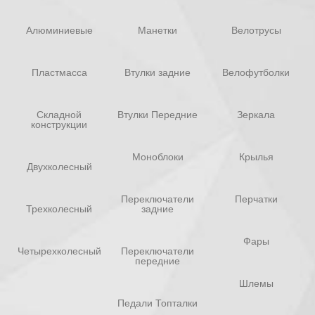
Алюминиевые
Манетки
Велотрусы
Пластмасса
Втулки задние
Велофутболки
Складной
Втулки Передние
Зеркала
конструкции
Моноблоки
Крылья
Двухколесный
Переключатели
Перчатки
Трехколесный
задние
Фары
Четырехколесный
Переключатели
передние
Шлемы
Педали Топталки