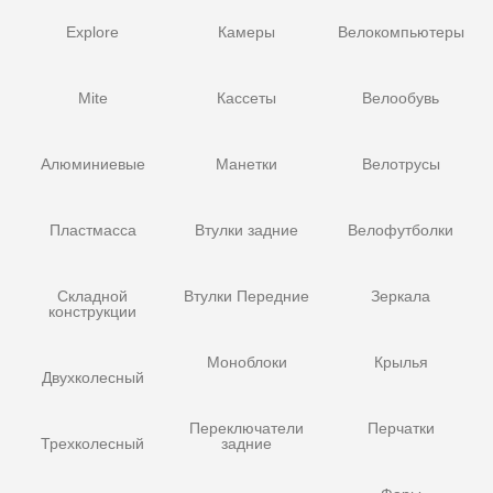
Explore
Камеры
Велокомпьютеры
Mite
Кассеты
Велообувь
Алюминиевые
Манетки
Велотрусы
Пластмасса
Втулки задние
Велофутболки
Складной
Втулки Передние
Зеркала
конструкции
Моноблоки
Крылья
Двухколесный
Переключатели
Перчатки
Трехколесный
задние