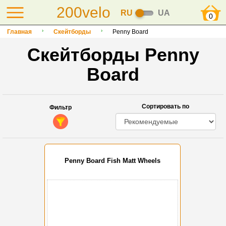
200velo
RU
UA
0
Главная
Скейтборды
Penny Board
Скейтборды Penny
Board
Сортировать по
Фильтр
Penny Board Fish Matt Wheels